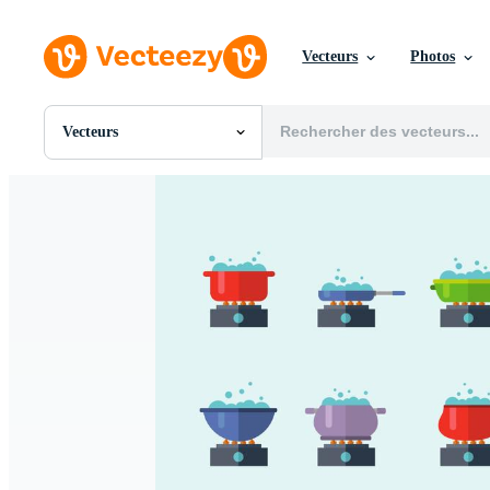
Vecteurs
Photos
Vecteurs
Toutes Images
Photos
PNGs
PSDs
SVGs
Modèles
Vecteurs
Vidéos
Motion graphics
Images Éditoriales
Événements Éditoriaux