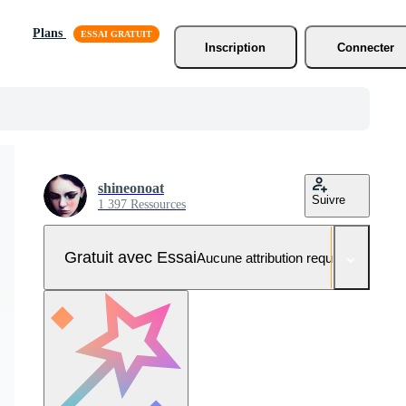
Plans
Inscription
Connecter
shineonoat
Suivre
1 397 Ressources
Gratuit avec Essai
Aucune attribution requise