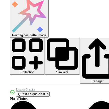
Réimaginez cette image
Collection
Similaire
Partager
Licence Gratuite
Qu'est-ce que c'est ?
Plus d'infos