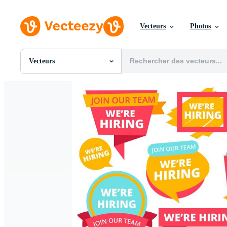
Vecteurs
Photos
Vecteurs
Toutes Images
Photos
PNGs
PSDs
SVGs
Modèles
Vecteurs
Vidéos
Motion graphics
Images Éditoriales
Événements Éditoriaux