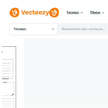
Vecteurs
Photos
Vecteurs
Toutes Images
Photos
PNGs
PSDs
SVGs
Modèles
Vecteurs
Vidéos
Motion graphics
Images Éditoriales
Événements Éditoriaux