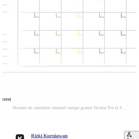
terest
Vecteurs de calendrier mensuel unique gratuit Vecteur Pro et SVG Pro
Rizki Kurniawan