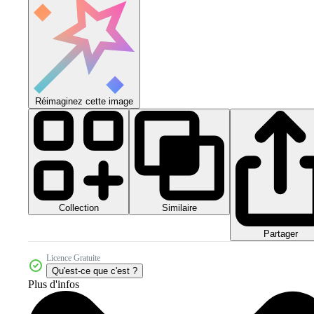
Réimaginez cette image
Collection
Similaire
Partager
Licence Gratuite
Qu'est-ce que c'est ?
Plus d'infos