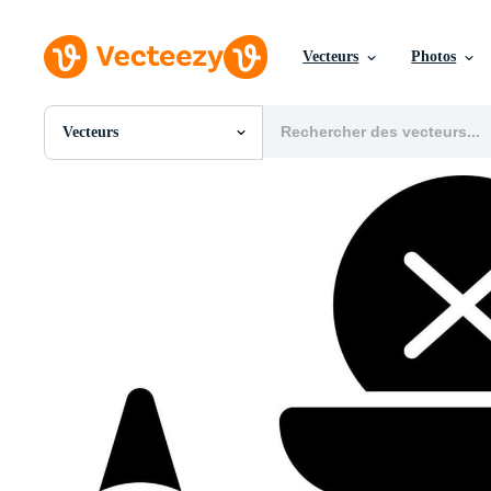
Vecteurs
Photos
Vecteurs
Toutes Images
Photos
PNGs
PSDs
SVGs
Modèles
Vecteurs
Vidéos
Motion graphics
Images Éditoriales
Événements Éditoriaux