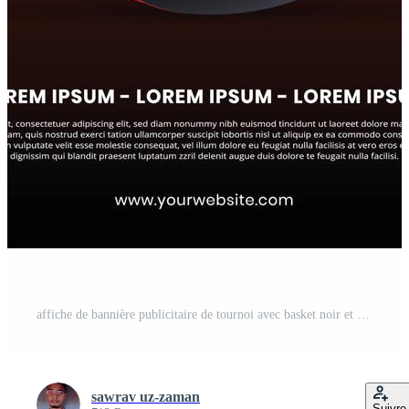
affiche de bannière publicitaire de tournoi avec basket noir et fond rouge Vecteur Pro
sawrav uz-zaman
Suivre