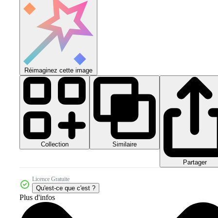
Réimaginez cette image
Collection
Similaire
Partager
Licence Gratuite
Qu'est-ce que c'est ?
Plus d'infos