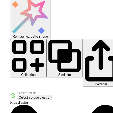
Réimaginez cette image
Collection
Similaire
Partager
Licence Gratuite
Qu'est-ce que c'est ?
Plus d'infos