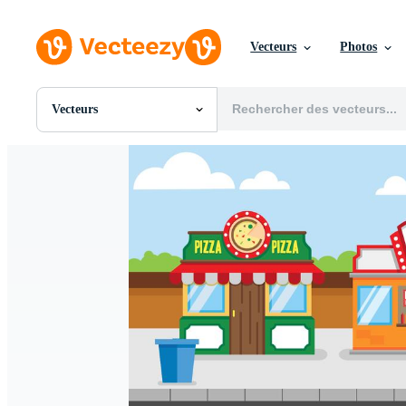
Vecteurs
Photos
Vecteurs
Toutes Images
Photos
PNGs
PSDs
SVGs
Modèles
Vecteurs
Vidéos
Motion graphics
Images Éditoriales
Événements Éditoriaux