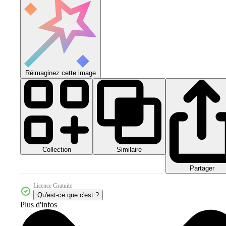
Réimaginez cette image
Collection
Similaire
Partager
Licence Gratuite
Qu'est-ce que c'est ?
Plus d'infos