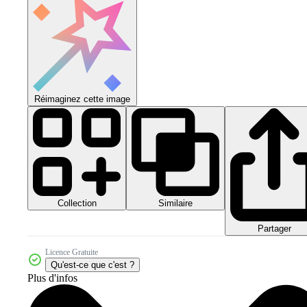
Réimaginez cette image
Collection
Similaire
Partager
Licence Gratuite
Qu'est-ce que c'est ?
Plus d'infos