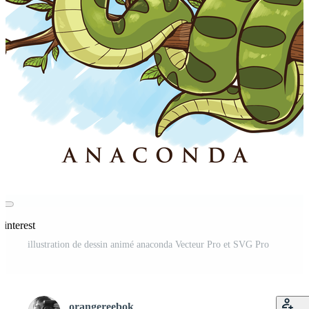
Pinterest
illustration de dessin animé anaconda Vecteur Pro et SVG Pro
orangereebok