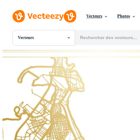
Vecteurs
Photos
Vecteurs
Toutes Images
Photos
PNGs
PSDs
SVGs
Modèles
Vecteurs
Vidéos
Motion graphics
Images Éditoriales
Événements Éditoriaux