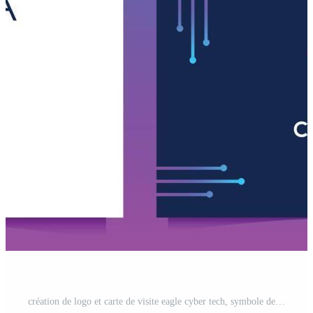
création de logo et carte de visite eagle cyber tech, symbole de logo créatif pour les données de sécurité, numérique, technologie privée, technologie d'intelligence artificielle. Vecteur Gratuit et SVG Gratuit