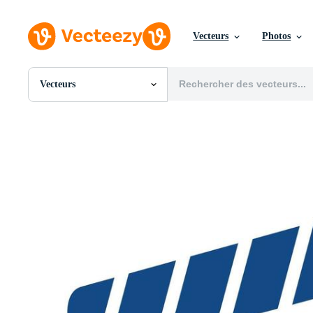
Vecteurs
Photos
Vecteurs
Toutes Images
Photos
PNGs
PSDs
SVGs
Modèles
Vecteurs
Vidéos
Motion graphics
Images Éditoriales
Événements Éditoriaux