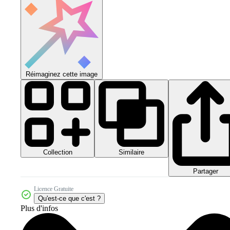
Réimaginez cette image
Collection
Similaire
Partager
Licence Gratuite
Qu'est-ce que c'est ?
Plus d'infos