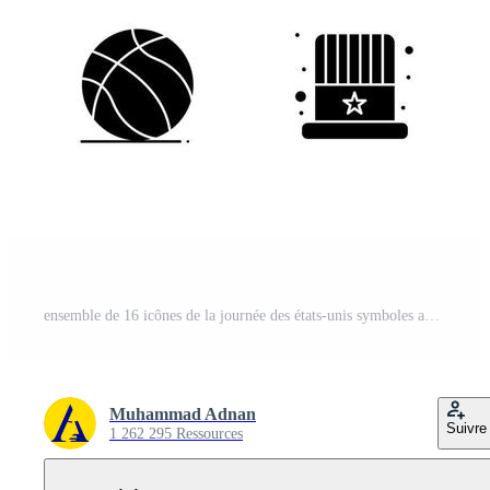
ensemble de 16 icônes de la journée des états-unis symboles américains signes de la fête de l'indépendance pour la carte de la police de la hanche de l'étoile américaine modifiable éléments de conception vectorielle de la journée des états-unis Vecteur Gratuit
Muhammad Adnan
Suivre
1 262 295 Ressources