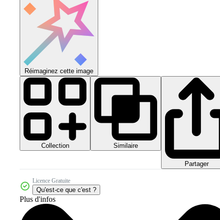
Réimaginez cette image
Collection
Similaire
Partager
Licence Gratuite
Qu'est-ce que c'est ?
Plus d'infos