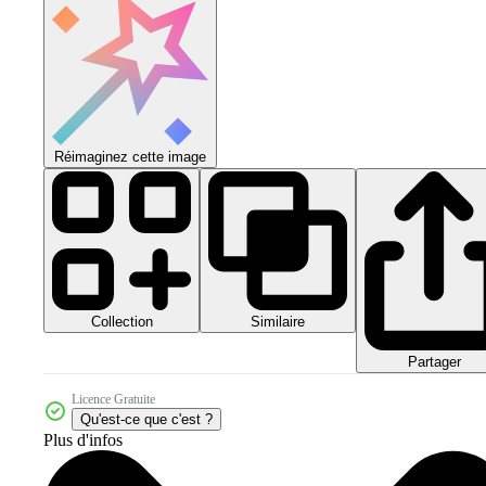
Réimaginez cette image
Collection
Similaire
Partager
Licence Gratuite
Qu'est-ce que c'est ?
Plus d'infos