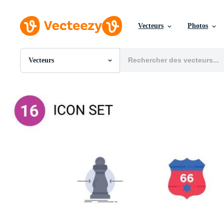
Vecteurs
Photos
Vecteurs
Toutes Images
Photos
PNGs
PSDs
SVGs
Modèles
Vecteurs
Vidéos
Motion graphics
Images Éditoriales
Événements Éditoriaux