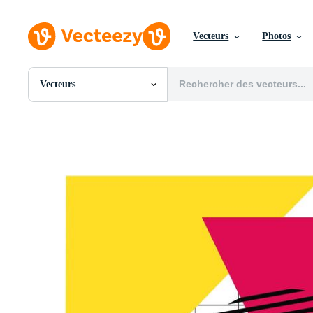
Vecteurs
Photos
Vecteurs
Toutes Images
Photos
PNGs
PSDs
SVGs
Modèles
Vecteurs
Vidéos
Motion graphics
Images Éditoriales
Événements Éditoriaux