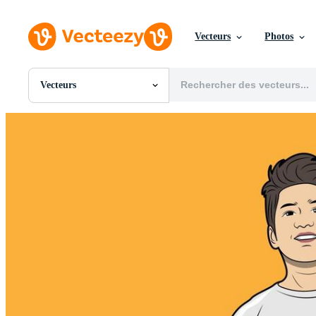
Vecteurs
Photos
Vecteurs
Toutes Images
Photos
PNGs
PSDs
SVGs
Modèles
Vecteurs
Vidéos
Motion graphics
Images Éditoriales
Événements Éditoriaux