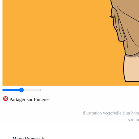
Partager sur Pinterest
illustration vectorielle d'un ho
surdi
Mots-clés associés