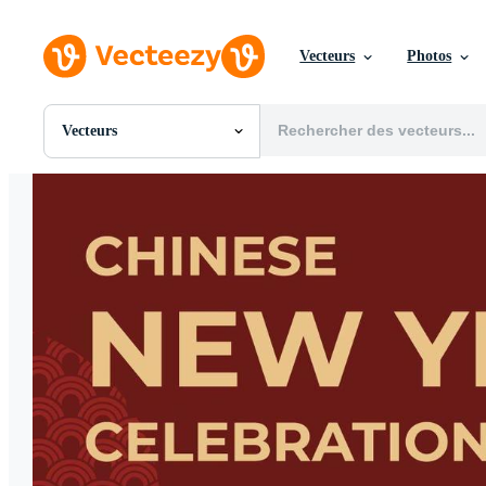
Vecteurs
Photos
Vecteurs
Toutes Images
Photos
PNGs
PSDs
SVGs
Modèles
Vecteurs
Vidéos
Motion graphics
Images Éditoriales
Événements Éditoriaux