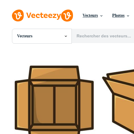
Vecteurs
Photos
Vecteurs
Toutes Images
Photos
PNGs
PSDs
SVGs
Modèles
Vecteurs
Vidéos
Motion graphics
Images Éditoriales
Événements Éditoriaux