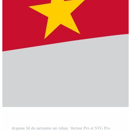
drapeau 3d du suriname sur ruban. Vecteur Pro et SVG Pro