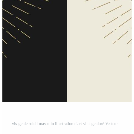
visage de soleil masculin illustration d'art vintage doré Vecteur Pro et SVG Pro