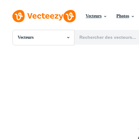
Vecteurs
Photos
Vecteurs
Toutes Images
Photos
PNGs
PSDs
SVGs
Modèles
Vecteurs
Vidéos
Motion graphics
Images Éditoriales
Événements Éditoriaux