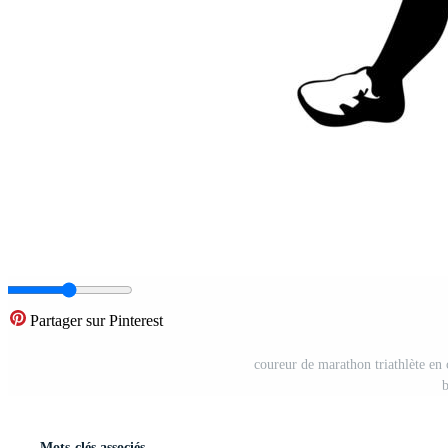
Partager sur Pinterest
coureur de marathon triathlète en 
b
Mots-clés associés