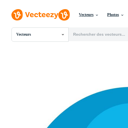
Vecteurs
Photos
Vecteurs
Toutes Images
Photos
PNGs
PSDs
SVGs
Modèles
Vecteurs
Vidéos
Motion graphics
Images Éditoriales
Événements Éditoriaux