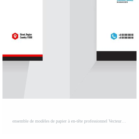
ensemble de modèles de papier à en-tête professionnel Vecteur Gratuit