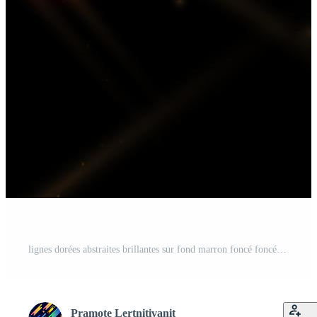
lignes dorées abstraites brillantes sur fond marron foncé foncé avec effet d'éclairage et éclat avec espace de copie pour le texte. Vecteur Gratuit
Pramote Lertnitivanit