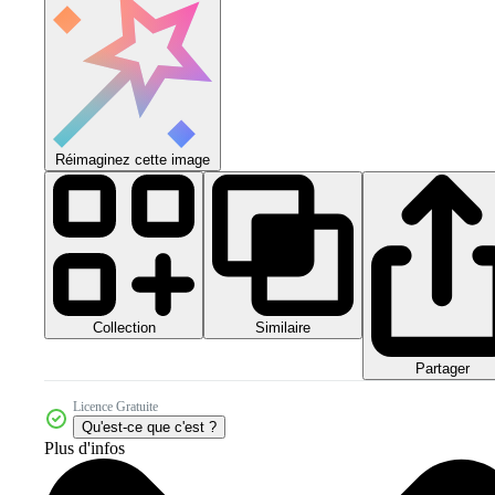
Réimaginez cette image
Collection
Similaire
Partager
Licence Gratuite
Qu'est-ce que c'est ?
Plus d'infos