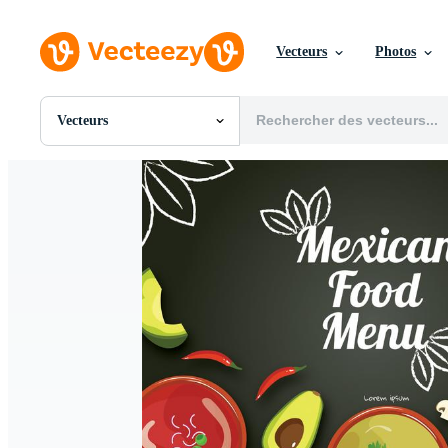
Vecteurs
Photos
Vecteurs
Toutes Images
Photos
PNGs
PSDs
SVGs
Modèles
Vecteurs
Vidéos
Motion graphics
Images Éditoriales
Événements Éditoriaux