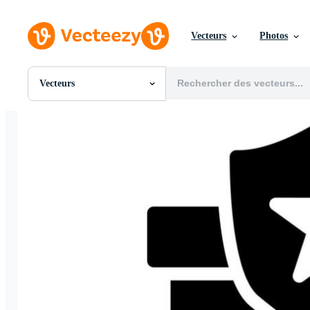
Vecteurs
Photos
Vecteurs
Toutes Images
Photos
PNGs
PSDs
SVGs
Modèles
Vecteurs
Vidéos
Motion graphics
Images Éditoriales
Événements Éditoriaux