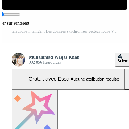
ger sur Pinterest
téléphone intelligent Les données synchroniser vecteur icône Vecteur Pro et SVG Pro
Muhammad Waqas Khan
Suivre
992 856 Ressources
Gratuit avec Essai
Aucune attribution requise