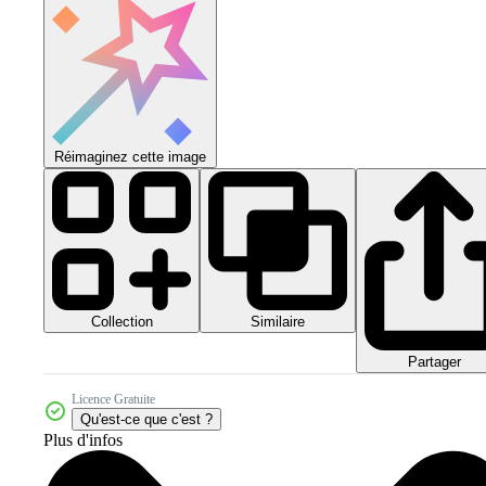
Réimaginez cette image
Collection
Similaire
Partager
Licence Gratuite
Qu'est-ce que c'est ?
Plus d'infos