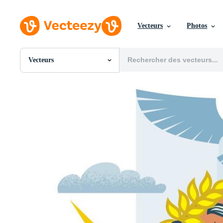
Vecteurs
Photos
Vecteurs
Toutes Images
Photos
PNGs
PSDs
SVGs
Modèles
Vecteurs
Vidéos
Motion graphics
Images Éditoriales
Événements Éditoriaux