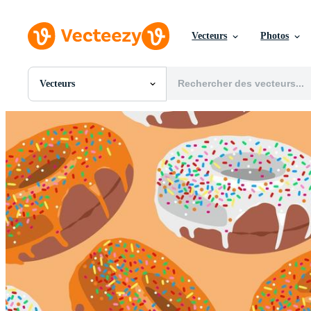
Vecteurs
Photos
Vecteurs
Toutes Images
Photos
PNGs
PSDs
SVGs
Modèles
Vecteurs
Vidéos
Motion graphics
Images Éditoriales
Événements Éditoriaux