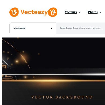
Vecteurs
Photos
Vecteurs
Toutes Images
Photos
PNGs
PSDs
SVGs
Modèles
Vecteurs
Vidéos
Motion graphics
Images Éditoriales
Événements Éditoriaux