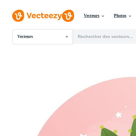
Vecteurs
Photos
Vecteurs
Toutes Images
Photos
PNGs
PSDs
SVGs
Modèles
Vecteurs
Vidéos
Motion graphics
Images Éditoriales
Événements Éditoriaux