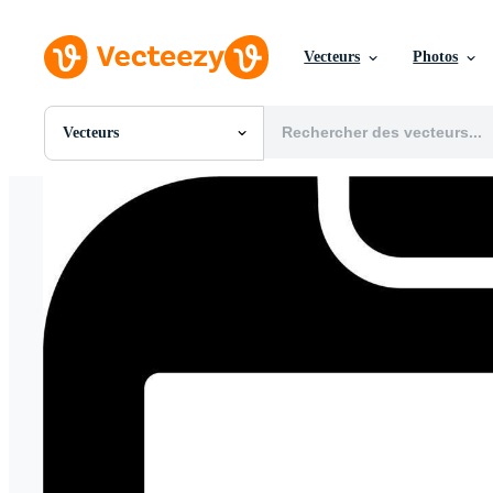
Vecteurs
Photos
Vecteurs
Toutes Images
Photos
PNGs
PSDs
SVGs
Modèles
Vecteurs
Vidéos
Motion graphics
Images Éditoriales
Événements Éditoriaux