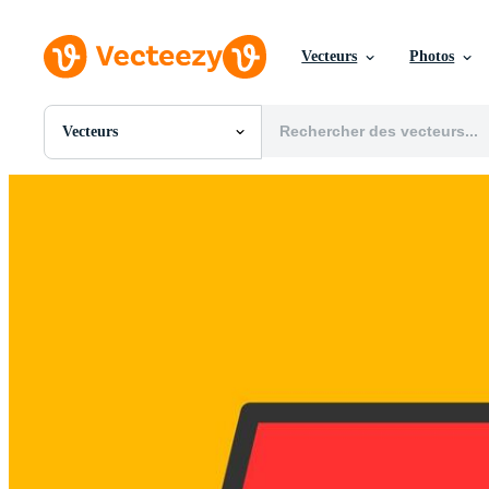
Vecteurs
Photos
Vecteurs
Toutes Images
Photos
PNGs
PSDs
SVGs
Modèles
Vecteurs
Vidéos
Motion graphics
Images Éditoriales
Événements Éditoriaux