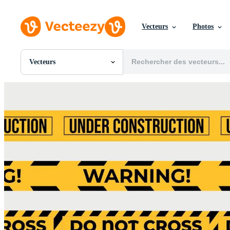
Vecteurs
Photos
Vecteurs
Toutes Images
Photos
PNGs
PSDs
SVGs
Modèles
Vecteurs
Vidéos
Motion graphics
Images Éditoriales
Événements Éditoriaux