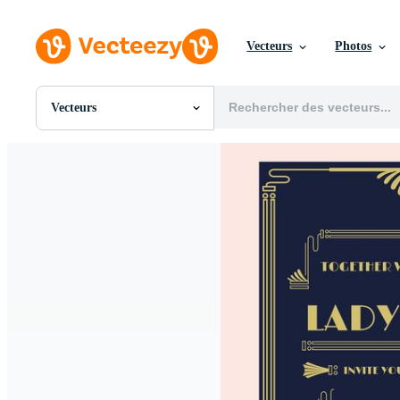
Vecteurs
Photos
Vecteurs
Toutes Images
Photos
PNGs
PSDs
SVGs
Modèles
Vecteurs
Vidéos
Motion graphics
Images Éditoriales
Événements Éditoriaux