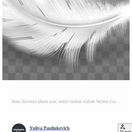
blanc duveteux plume avec ombre vecteur réaliste Vecteur Gratuit
Yuliya Pauliukevich
Suivre