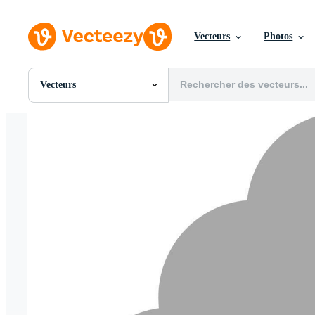
Vecteurs
Photos
Vecteurs
Toutes Images
Photos
PNGs
PSDs
SVGs
Modèles
Vecteurs
Vidéos
Motion graphics
Images Éditoriales
Événements Éditoriaux