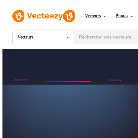
Vecteurs
Photos
Vecteurs
Toutes Images
Photos
PNGs
PSDs
SVGs
Modèles
Vecteurs
Vidéos
Motion graphics
Images Éditoriales
Événements Éditoriaux