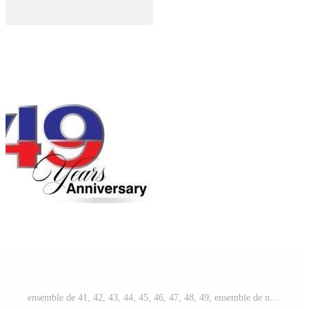
ensemble de 41, 42, 43, 44, 45, 46, 47, 48, 49, ensemble de numéros d'anniversaire de 50 ans Vecteur Gratuit