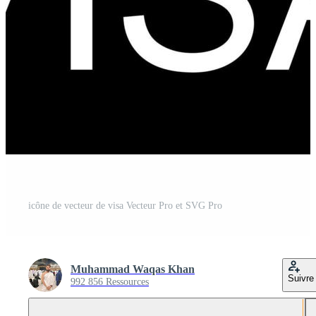
icône de vecteur de visa Vecteur Pro et SVG Pro
Muhammad Waqas Khan
Suivre
992 856 Ressources